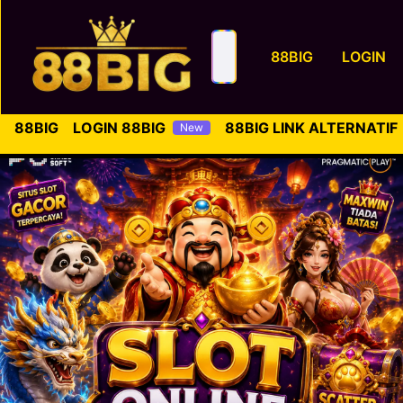
88BIG
LOGIN
88BIG: Portal Slot Online Ser
88BIG
LOGIN 88BIG
88BIG LINK ALTERNATIF
New