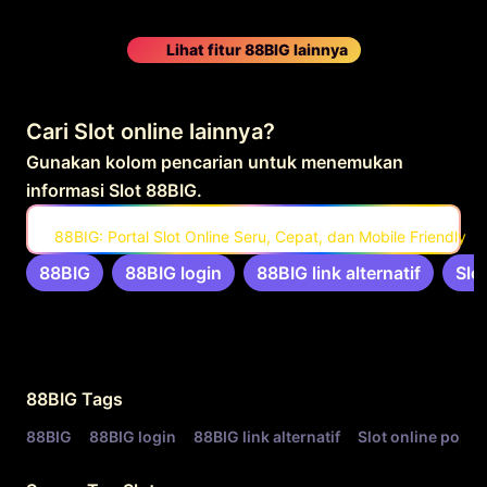
Lihat fitur 88BIG lainnya
Cari Slot online lainnya?
Gunakan kolom pencarian untuk menemukan
informasi Slot 88BIG.
88BIG: Portal Slot Online Seru, Cepat, dan Mobile Friendly
88BIG
88BIG login
88BIG link alternatif
Slo
Tag Terkait
88BIG
Tags
88BIG
88BIG login
88BIG link alternatif
Slot online popul